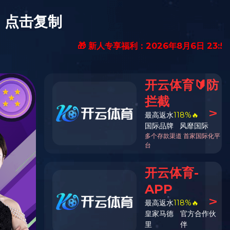
中心
联系我们
在线商城