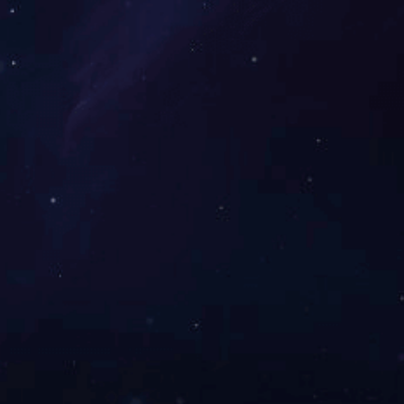
导航
联系我们
milan(中国)
地址：温州鹿城轻工
心
电话：0577-88791178
育
手机：15988763650
域
邮箱：jiangnan@jn-
milan(中国)
Q Q：147007514
心
们