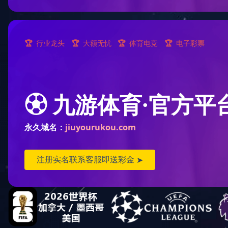
产品分类
手压米兰milan(中国)系列
真空机系列
脚踏米兰milan(中国)系列
收缩机系列