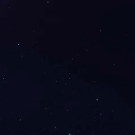
关注我们
产业园区盛发路22号
,0577-88793378
pm.com
微信公众号