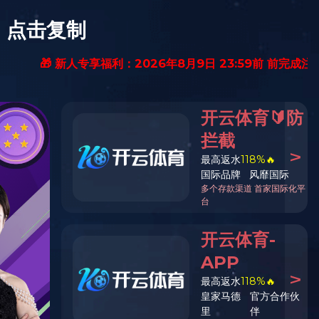
中心
联系我们
在线商城