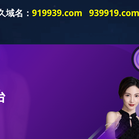
兰
新闻中心
米兰体育
应用领域
加入米兰
视频
(中国)
milan(中国)