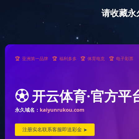
首页
关于米
milan
手压米兰milan(中国)系列