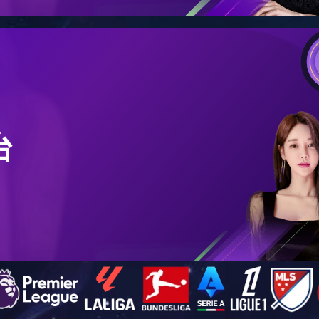
产品名
手压米